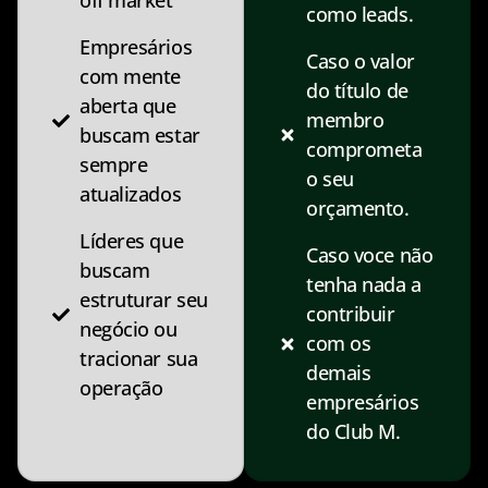
off market
como leads.
Empresários
Caso o valor
com mente
do título de
aberta que
membro
buscam estar
comprometa
sempre
o seu
atualizados
orçamento.
Líderes que
Caso voce não
buscam
tenha nada a
estruturar seu
contribuir
negócio ou
com os
tracionar sua
demais
operação
empresários
do Club M.